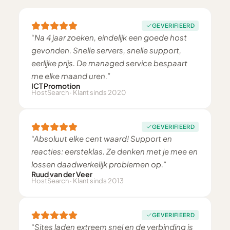
GEVERIFIEERD
“Na 4 jaar zoeken, eindelijk een goede host
gevonden. Snelle servers, snelle support,
eerlijke prijs. De managed service bespaart
me elke maand uren.”
ICT Promotion
HostSearch · Klant sinds 2020
GEVERIFIEERD
“Absoluut elke cent waard! Support en
reacties: eersteklas. Ze denken met je mee en
lossen daadwerkelijk problemen op.”
Ruud van der Veer
HostSearch · Klant sinds 2013
GEVERIFIEERD
“Sites laden extreem snel en de verbinding is