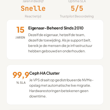
Jaren in Bedrijf
Uptime SLA
Snelle
5/5
Reactietijd
Trustpilot Beoordeling
15
Eigenaar-Beheerd Sinds 2010
Dezelfde eigenaar, hetzelfde team,
JAREN
dezelfde toewijding. Als je support belt,
bereik je de mensen die je infrastructuur
hebben gebouwd en onderhouden.
99,9
Ceph HA Cluster
Je VPS draait op gedistribueerde NVMe-
% SLA
opslag met automatische live migratie.
Hardwarestoringen betekenen geen
downtime.