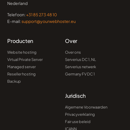
Nederland
Telefoon:
+31 85 273 48 10
E-mail:
support@yourwebhoster.eu
Producten
Over
Website hosting
Over ons
Virtual Private Server
Serverius DC 1, NL
Managed server
Serverius netwerk
Reseller hosting
Germany FV DC 1​
Backup
Juridisch
Algemene Voorwaarden
Privacyverklaring
Fair use beleid
ICANN