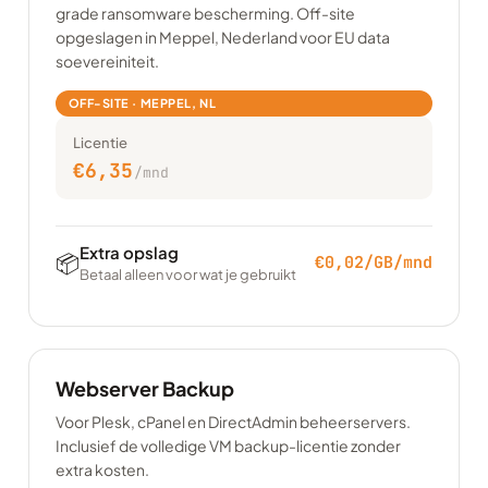
grade ransomware bescherming. Off-site
opgeslagen in Meppel, Nederland voor EU data
soevereiniteit.
OFF-SITE · MEPPEL, NL
Licentie
€6,35
/mnd
Extra opslag
📦
€0,02/GB/mnd
Betaal alleen voor wat je gebruikt
Webserver Backup
Voor Plesk, cPanel en DirectAdmin beheerservers.
Inclusief de volledige VM backup-licentie zonder
extra kosten.