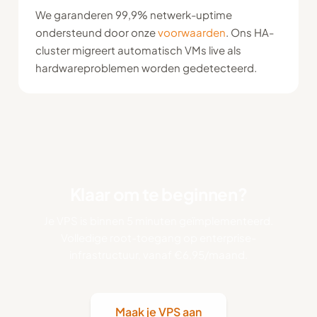
We garanderen 99,9% netwerk-uptime
ondersteund door onze
voorwaarden
. Ons HA-
cluster migreert automatisch VMs live als
hardwareproblemen worden gedetecteerd.
Klaar om te beginnen?
Je VPS is binnen 5 minuten geïmplementeerd.
Volledige root-toegang op enterprise-
infrastructuur, vanaf €6,95/maand.
Maak je VPS aan