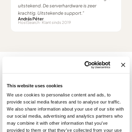
uitstekend. De serverhardware is zeer
krachtig. Uitstekende support.”
András Péter
HostSearch · Klant sinds 2019
BREID JE SERVER UIT
Optionele Licenties & Add-
This website uses cookies
ons
We use cookies to personalise content and ads, to
provide social media features and to analyse our traffic.
We also share information about your use of our site with
Completeer je VPS met controlepanelen,
our social media, advertising and analytics partners who
beveiliging, prestatie- en backup-tools.
may combine it with other information that you’ve
Allemaal direct geactiveerd.
provided to them or that they’ve collected from your use