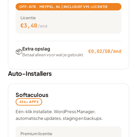
OFF-SITE · MEPPEL, NL | INCLUSIEF VM-LICENTIE
Licentie
€3,40
/mnd
Extra opslag
📦
€0,02/GB/mnd
Betaal alleen voor wat je gebruikt
Auto-Installers
Softaculous
436+ APPS
Eén-klik installatie. WordPress Manager,
automatische updates, staging en backups.
Premium licentie