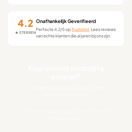
4.2
Onafhankelijk Geverifieerd
Perfecte 4,2/5 op
Trustpilot
. Lees reviews
★ STERREN
van echte klanten die al jaren bij ons zijn.
Klaar om het verschil te
ervaren?
30 dagen geld-terug-garantie. Geen
contractverplichting.
🇳🇱 Nederlands Gehost
·
⚡ HA Infrastructuur
·
💬 24/7 Support