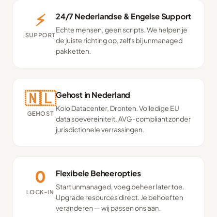
⚡️
24/7 Nederlandse & Engelse Support
Echte mensen, geen scripts. We helpen je
SUPPORT
de juiste richting op, zelfs bij unmanaged
pakketten.
🇳🇱
Gehost in Nederland
Kolo Datacenter, Dronten. Volledige EU
GEHOST
data soevereiniteit. AVG-compliant zonder
jurisdictionele verrassingen.
0
Flexibele Beheeropties
Start unmanaged, voeg beheer later toe.
LOCK-IN
Upgrade resources direct. Je behoeften
veranderen — wij passen ons aan.