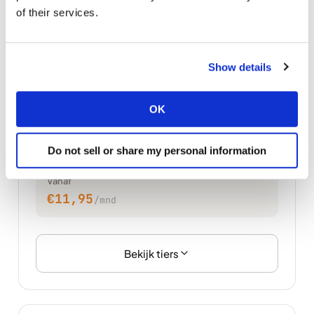
of their services.
Controlepanelen
Show details
Plesk
WORDPRESS TOOLKIT
OK
Moderne UI met volledige reseller functies. Werkt op
Linux & Windows. WordPress Toolkit inbegrepen.
Do not sell or share my personal information
Vanaf
€11,95
/mnd
Bekijk tiers