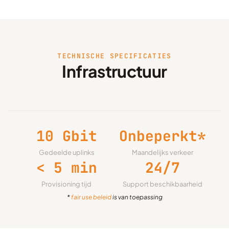
TECHNISCHE SPECIFICATIES
Infrastructuur
10 Gbit
Onbeperkt*
Gedeelde uplinks
Maandelijks verkeer
< 5 min
24/7
Provisioning tijd
Support beschikbaarheid
*
fair use beleid
is van toepassing