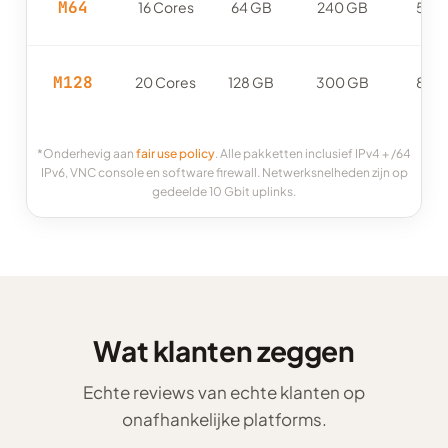
M64
16 Cores
64 GB
240 GB
5 Gb
M128
20 Cores
128 GB
300 GB
8 Gb
*Onderhevig aan
fair use policy
. Alle pakketten inclusief IPv4 + /64
IPv6, VNC console en software firewall. Netwerksnelheden zijn op
gedeelde 10 Gbit uplinks.
Wat klanten zeggen
Echte reviews van echte klanten op
onafhankelijke platforms.