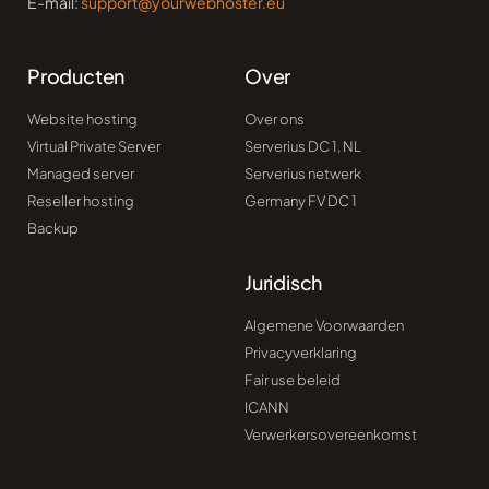
E-mail:
support@yourwebhoster.eu
Producten
Over
Website hosting
Over ons
Virtual Private Server
Serverius DC 1, NL
Managed server
Serverius netwerk
Reseller hosting
Germany FV DC 1​
Backup
Juridisch
Algemene Voorwaarden
Privacyverklaring
Fair use beleid
ICANN
Verwerkersovereenkomst