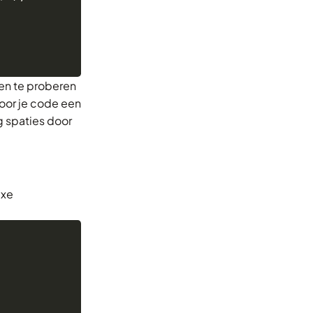
ren te proberen
door je code een
ng spaties door
exe