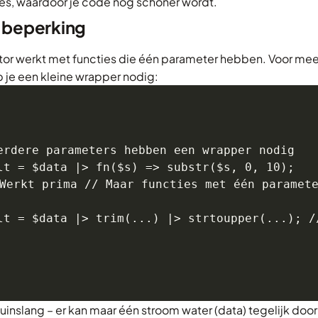
s, waardoor je code nog schoner wordt.
e beperking
or werkt met functies die één parameter hebben. Voor me
 je een kleine wrapper nodig:
erdere parameters hebben een wrapper nodig

lt = $data |> fn($s) => substr($s, 0, 10);

Werkt prima // Maar functies met één paramete
lt = $data |> trim(...) |> strtoupper(...); 
 tuinslang – er kan maar één stroom water (data) tegelijk doo