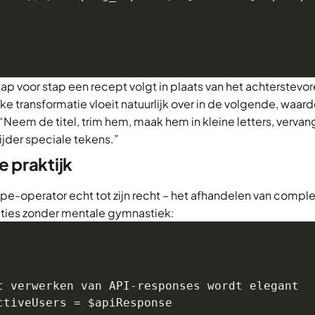
 stap voor stap een recept volgt in plaats van het achterstevo
lke transformatie vloeit natuurlijk over in de volgende, waar
: “Neem de titel, trim hem, maak hem in kleine letters, verva
ijder speciale tekens.”
e praktijk
pe-operator echt tot zijn recht – het afhandelen van compl
ties zonder mentale gymnastiek:
t verwerken van API-responses wordt elegant

ctiveUsers = $apiResponse
