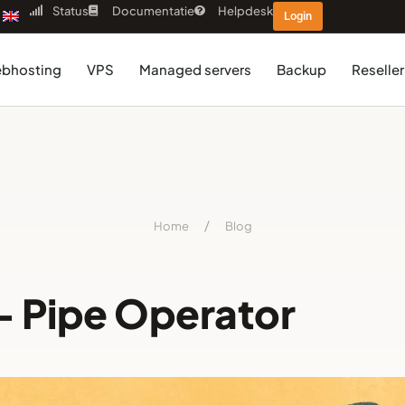
Status
Documentatie
Helpdesk
Login
bhosting
VPS
Managed servers
Backup
Reseller
Home
/
Blog
– Pipe Operator