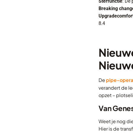
Sterfunctie
: De
Breaking chang
Upgradecomfor
8.4
Nieuwe
Nieuwe
De
pipe-opera
verandert de le
opzet – plotseli
Van Genest
Weet je nog di
Hier is de trans