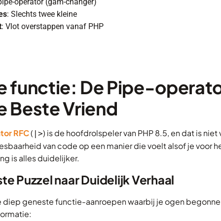
 pipe-operator (gam-changer)
es
: Slechts twee kleine
t
: Vlot overstappen vanaf PHP
 functie: De Pipe-operator
 Beste Vriend
tor RFC
(
) is de hoofdrolspeler van PHP 8.5, en dat is niet 
|>
esbaarheid van code op een manier die voelt alsof je voor het
ng is alles duidelijker.
e Puzzel naar Duidelijk Verhaal
e diep geneste functie-aanroepen waarbij je ogen begonnen
formatie: