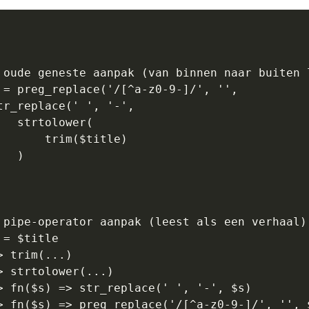
 oude geneste aanpak (van binnen naar buiten l
 = preg_replace('/[^a-z0-9-]/', '', 

tr_replace(' ', '-', 

   strtolower(

       trim($title)

  )

 pipe-operator aanpak (leest als een verhaal)

 = $title 

> trim(...)

> strtolower(...)

> fn($s) => str_replace(' ', '-', $s)

> fn($s) => preg_replace('/[^a-z0-9-]/', '', 