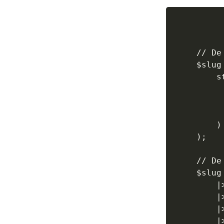
// De
$slug
    s
     
     
      
    )

);

// De
$slug
    |
    |
    |
    |