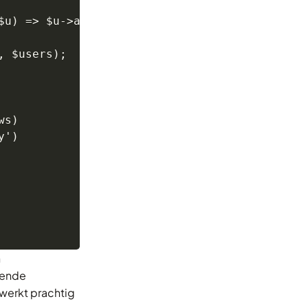
u) => $u->active)

 $users);

s)

')

n
iende
werkt prachtig