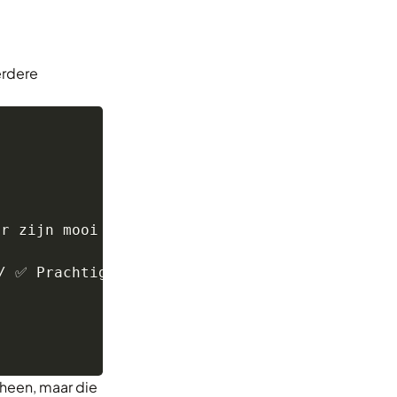
erdere
r zijn mooi schoon

// ✅ Prachtig
rheen, maar die