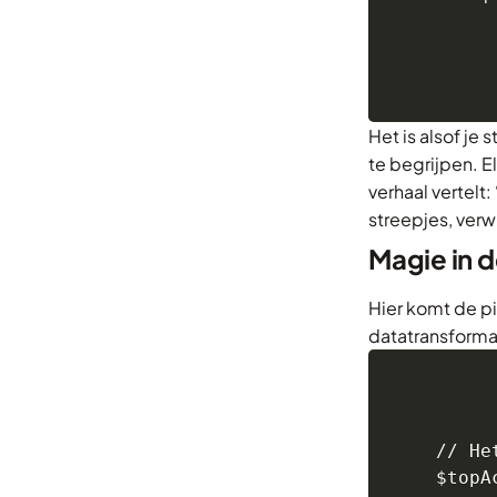
Het is alsof je
te begrijpen. E
verhaal vertelt
streepjes, verw
Magie in d
Hier komt de pi
datatransforma
// He
$topA