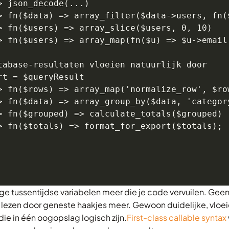
> json_decode(...)

> fn($data) => array_filter($data->users, fn($
> fn($users) => array_slice($users, 0, 10)

> fn($users) => array_map(fn($u) => $u->email,
tabase-resultaten vloeien natuurlijk door

rt = $queryResult

> fn($rows) => array_map('normalize_row', $row
> fn($data) => array_group_by($data, 'category
> fn($grouped) => calculate_totals($grouped)

> fn($totals) => format_for_export($totals);
e tussentijdse variabelen meer die je code vervuilen. Gee
 lezen door geneste haakjes meer. Gewoon duidelijke, vloe
die in één oogopslag logisch zijn.
First-class callable syntax