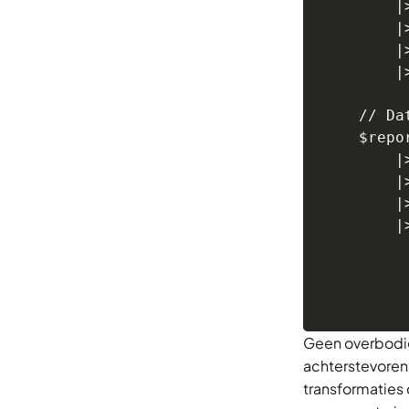
    |
    |
    |
    |
// Da
$repo
    |
    |
    |
    |
Geen overbodig
achterstevoren
transformaties 