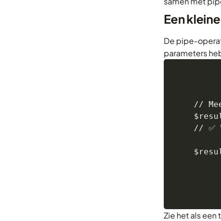
samen met pipe
Een klein
De pipe-operat
parameters heb
// Me
$resu
// ✅ 
$resu
Zie het als een