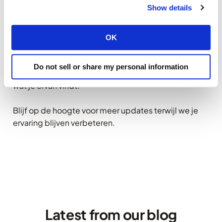
Show details
staat ons ondersteuningsteam voor je klaar. Neem
gerust contact op—wij helpen je graag.
OK
Bedankt dat je voor
Yourwebhoster.eu
hebt
gekozen. We zijn enthousiast dat je het nieuwe
Do not sell or share my personal information
ontwerp kunt ervaren en kijken ernaar uit om te horen
wat je ervan vindt!
Blijf op de hoogte voor meer updates terwijl we je
ervaring blijven verbeteren.
Latest from our blog