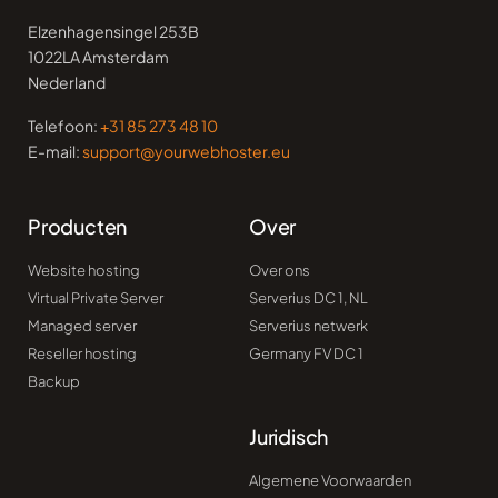
Elzenhagensingel 253B
1022LA Amsterdam
Nederland
Telefoon:
+31 85 273 48 10
E-mail:
support@yourwebhoster.eu
Producten
Over
Website hosting
Over ons
Virtual Private Server
Serverius DC 1, NL
Managed server
Serverius netwerk
Reseller hosting
Germany FV DC 1​
Backup
Juridisch
Algemene Voorwaarden