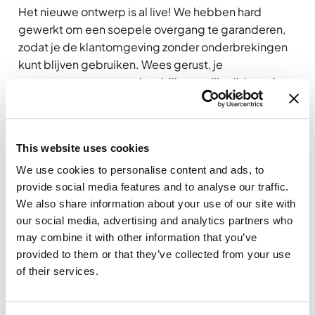
Het nieuwe ontwerp is al live! We hebben hard
gewerkt om een soepele overgang te garanderen,
zodat je de klantomgeving zonder onderbrekingen
kunt blijven gebruiken. Wees gerust, je
accountgegevens en data blijven veilig tijdens de
update.
Wat is de volgende stap?
This website uses cookies
Deze herontwerp is nog maar het begin. We zijn
toegewijd aan het continu verbeteren van de
We use cookies to personalise content and ads, to
provide social media features and to analyse our traffic.
klantomgeving om beter aan je behoeften te
We also share information about your use of our site with
voldoen. Je feedback is van onschatbare waarde
our social media, advertising and analytics partners who
voor ons, dus aarzel niet om je gedachten te delen
may combine it with other information that you’ve
zodra je het nieuwe ontwerp hebt verkend.
provided to them or that they’ve collected from your use
Hulp Nodig?
of their services.
Als je vragen hebt of begeleiding nodig hebt bij het
navigeren door de bijgewerkte klantomgeving,